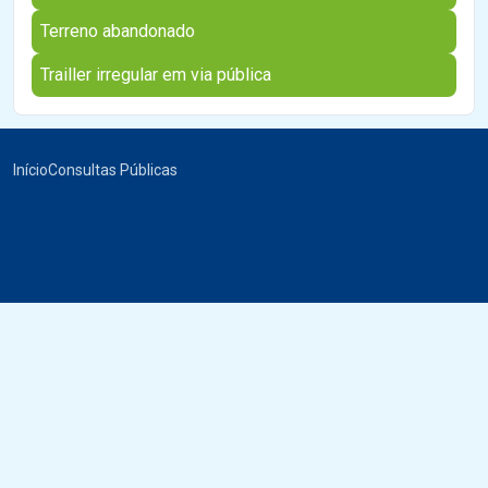
Terreno abandonado
Trailler irregular em via pública
Início
Consultas Públicas